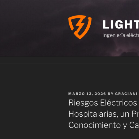
Skip
to
content
LIGH
Ingeniería eléct
POSTED
MARZO 13, 2026
BY
GRACIANI
ON
Riesgos Eléctricos 
Hospitalarias, un 
Conocimiento y Ca