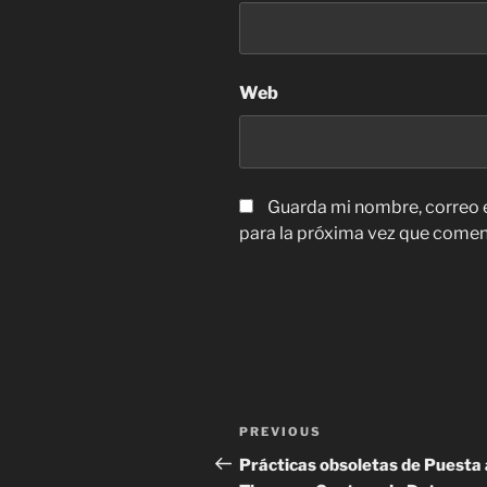
Web
Guarda mi nombre, correo 
para la próxima vez que comen
Navegación
Previous
PREVIOUS
de
Post
Prácticas obsoletas de Puesta 